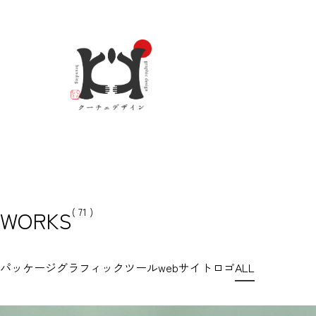
WORKS
( 71 )
パッケージ
グラフィックツール
webサイト
ロゴ
ALL